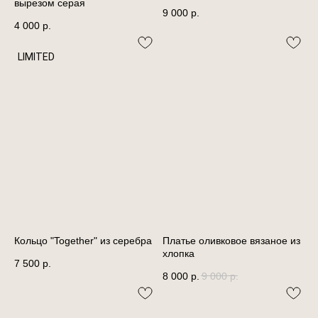
вырезом серая
9 000
р.
4 000
р.
LIMITED
Кольцо "Together" из серебра
Платье оливковое вязаное из
хлопка
7 500
р.
8 000
р.
9 000
р.