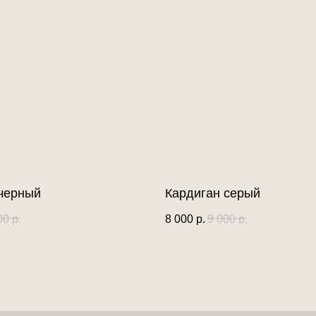
черный
Кардиган серый
00
р.
8 000
р.
9 000
р.