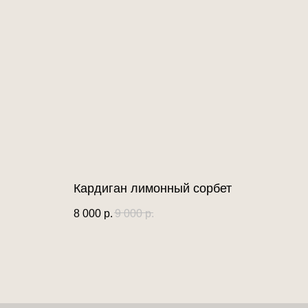
Кардиган лимонный сорбет
8 000
р.
9 000
р.