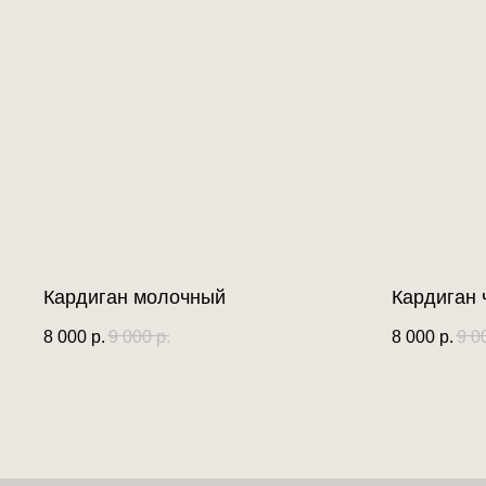
Кардиган молочный
Кардиган 
8 000
р.
9 000
р.
8 000
р.
9 0