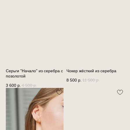
Серьги "Начало" из серебра с
Чокер жёсткий из серебра
позолотой
8 500
р.
11 500
р.
3 600
р.
4 500
р.