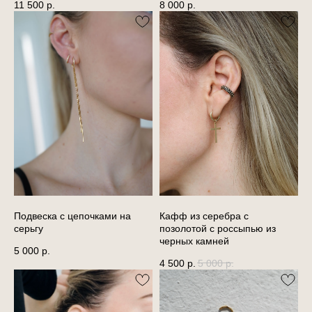
11 500
р.
8 000
р.
Подвеска с цепочками на
Кафф из серебра с
серьгу
позолотой с россыпью из
черных камней
5 000
р.
4 500
р.
5 000
р.