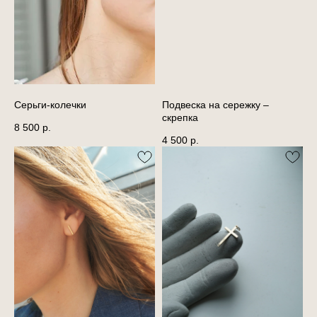
Серьги-колечки
Подвеска на сережку –
скрепка
8 500
р.
4 500
р.