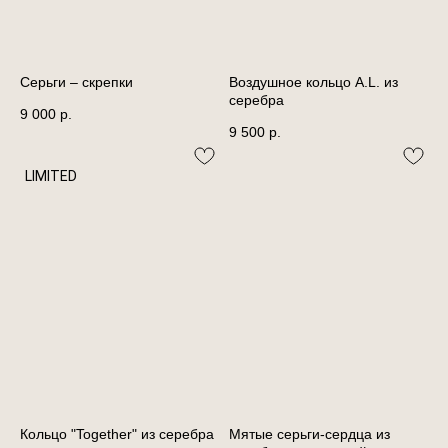
Серьги – скрепки
Воздушное кольцо A.L. из
серебра
9 000
р.
9 500
р.
LIMITED
Кольцо "Together" из серебра
Мятые серьги-сердца из