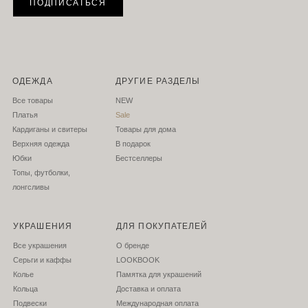
ПОДПИСАТЬСЯ
ОДЕЖДА
ДРУГИЕ РАЗДЕЛЫ
Все товары
NEW
Платья
Sale
Кардиганы и свитеры
Товары для дома
Верхняя одежда
В подарок
Юбки
Бестселлеры
Топы, футболки,
лонгсливы
УКРАШЕНИЯ
ДЛЯ ПОКУПАТЕЛЕЙ
Все украшения
О бренде
Серьги и каффы
LOOKBOOK
Колье
Памятка для украшений
Кольца
Доставка и оплата
Подвески
Международная оплата