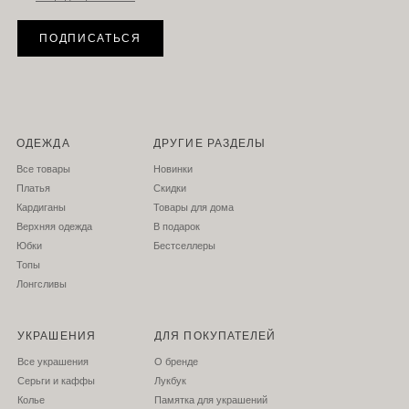
ПОДПИСАТЬСЯ
ОДЕЖДА
ДРУГИЕ РАЗДЕЛЫ
Все товары
Новинки
Платья
Скидки
Кардиганы
Товары для дома
Верхняя одежда
В подарок
Юбки
Бестселлеры
Топы
Л
онгсливы
УКРАШЕНИЯ
ДЛЯ ПОКУПАТЕЛЕЙ
Все украшения
О бренде
Серьги и каффы
Лукбук
Колье
Памятка для украшений